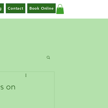
g
Contact
Book Online
s on