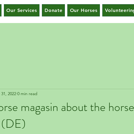
Our Services
Donate
Our Horses
Volunteerin
 31, 2022
0 min read
rse magasin about the horse
 (DE)