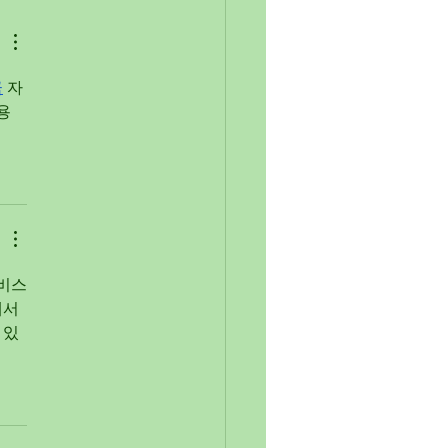
금
 자
용 
서비스
에서
 있