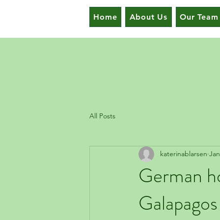
Home
About Us
Our Team
All Posts
katerinablarsen
Jan
German ho
Galapagos