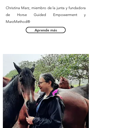
Christina Marz,
miembro de la junta y
fu
ndadora
de Horse Guided Empowerment
y
MarzMethod®
Aprende más