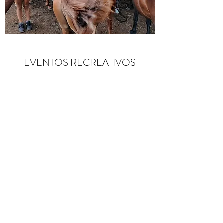
EVENTOS RECREATIVOS
Siempre es de nuestro interés
compartir nuestro amor por los
caballos con los visitantes. Tienes una
invitación abierta para venir a
visitarnos a la granja, pasar tiempo e
interactuar con los caballos y
aprender más sobre estas empáticas
criaturas.
Yoga, meditación de respiración profunda,